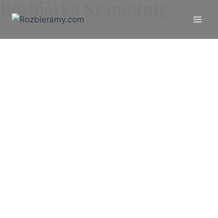
Rozbiórka Szamotuły