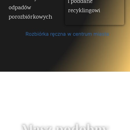
i poddane
odpadów
recyklingowi
porozbiórkowych
Masz podobny