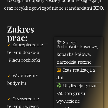
Następnie odpady zostały poddane segregacji
BDO
oraz recyklingowi zgodnie ze standardami
.
Zakres
prac:
🏗 Sprzęt:
✓
Zabezpieczenie
Podnośnik koszowy,
terenu dookoła
koparka kołowa,
Placu rozbiórki
narzędzia ręczne
📅
Czas realizacji: 2
✓
Wyburzenie
dni
budynku
Utylizacja gruzu:
350 ton gruzu
✓
Oczyszczenie
wywiezione
terenu i wywóz