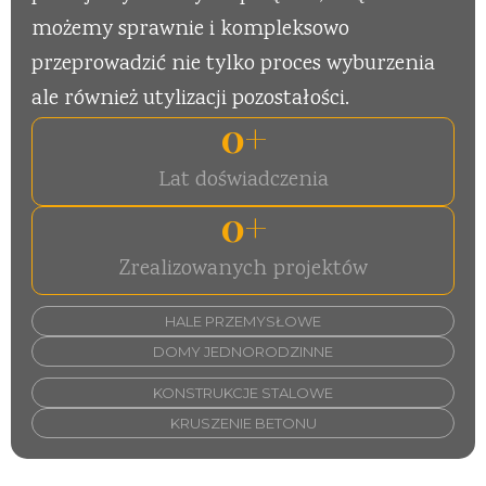
możemy sprawnie i kompleksowo
przeprowadzić nie tylko proces wyburzenia
ale również utylizacji pozostałości.
0
+
Lat doświadczenia
0
+
Zrealizowanych projektów
HALE PRZEMYSŁOWE
DOMY JEDNORODZINNE
KONSTRUKCJE STALOWE
KRUSZENIE BETONU